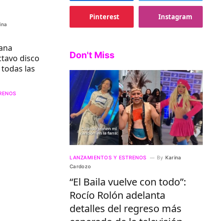
Pinterest
Instagram
ina
vana
Don't Miss
ctavo disco
 todas las
RENOS
LANZAMIENTOS Y ESTRENOS
By
Karina
Cardozo
“El Baila vuelve con todo”:
Rocío Rolón adelanta
detalles del regreso más