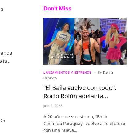
Don't Miss
la
 banda
ara.
LANZAMIENTOS Y ESTRENOS
By
Karina
Cardozo
“El Baila vuelve con todo”:
Rocío Rolón adelanta
detalles del regreso más
julio 8, 2026
esperado de la televisión
A 20 años de su estreno, “Baila
paraguaya
ROS
Conmigo Paraguay” vuelve a Telefuturo
con una nueva…