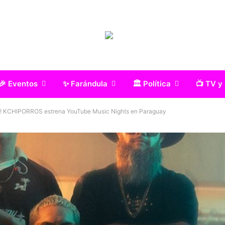
🎉 Eventos
✨ Farándula
🏛️ Política
📺 TV y
es! KCHIPORROS estrena YouTube Music Nights en Paraguay