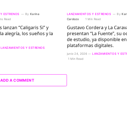
 Y ESTRENOS
By
Karina
LANZAMIENTOS Y ESTRENOS
By
Kar
ns Read
Cardozo
1 Min Read
s lanzan “Caligaris Si” y
Gustavo Cordera y La Cara
a alegría, los sueños y la
presentan “La Fuente”, su o
de estudio, ya disponible en
plataformas digitales.
LANZAMIENTOS Y ESTRENOS
junio 24, 2026
LANZAMIENTOS Y EST
1 Min Read
ADD A COMMENT