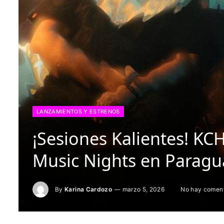
LANZAMIENTOS Y ESTRENOS
¡Sesiones Kalientes! K
Music Nights en Paragu
By
Karina Cardozo
marzo 5, 2026
No hay coment