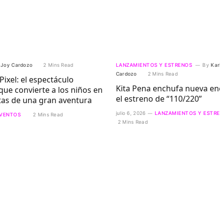
Joy Cardozo
2 Mins Read
LANZAMIENTOS Y ESTRENOS
By
Kar
Cardozo
2 Mins Read
Pixel: el espectáculo
Kita Pena enchufa nueva en
 que convierte a los niños en
el estreno de “110/220”
tas de una gran aventura
julio 6, 2026
LANZAMIENTOS Y ESTR
VENTOS
2 Mins Read
2 Mins Read