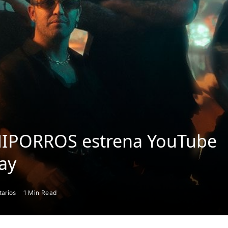
CHIPORROS estrena YouTube
ay
arios
1 Min Read