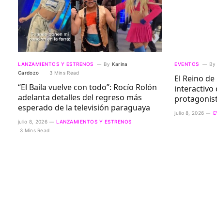
LANZAMIENTOS Y ESTRENOS
By
Karina
EVENTOS
By
Cardozo
3 Mins Read
El Reino de 
“El Baila vuelve con todo”: Rocío Rolón
interactivo
adelanta detalles del regreso más
protagonis
esperado de la televisión paraguaya
julio 8, 2026
E
julio 8, 2026
LANZAMIENTOS Y ESTRENOS
3 Mins Read