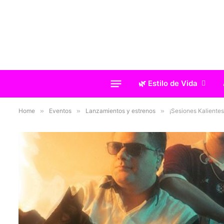
🌿 Estilo de Vida
Home
»
Eventos
»
Lanzamientos y estrenos
»
¡Sesiones Kalient