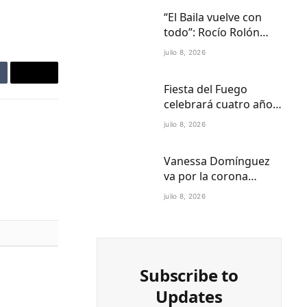
“El Baila vuelve con
todo”: Rocío Rolón
adelanta detalles del
julio 8, 2026
regreso más esperado
de la televisión
mblr
Email
Fiesta del Fuego
paraguaya
celebrará cuatro años
de Folklore Fusión en
julio 8, 2026
Asunción en el Centro
Cultural del Puerto
Vanessa Domínguez
va por la corona
internacional:
julio 8, 2026
Paraguay ya tiene
reina Petite 2027
Subscribe to
Updates