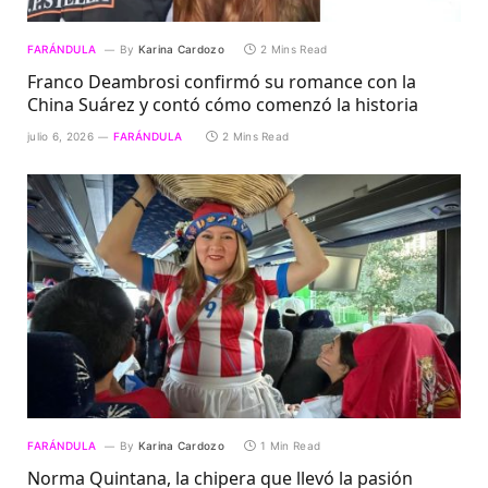
FARÁNDULA
By
Karina Cardozo
2 Mins Read
Franco Deambrosi confirmó su romance con la
China Suárez y contó cómo comenzó la historia
julio 6, 2026
FARÁNDULA
2 Mins Read
FARÁNDULA
By
Karina Cardozo
1 Min Read
Norma Quintana, la chipera que llevó la pasión