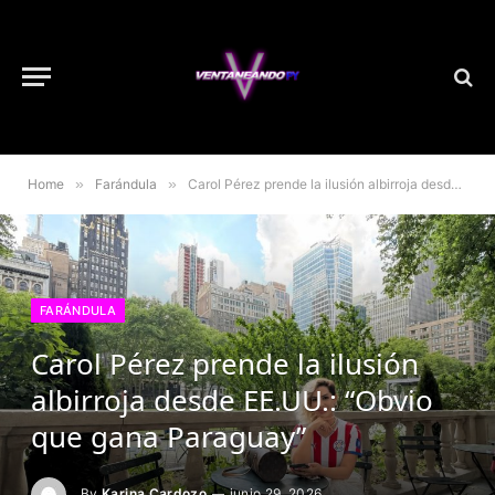
Home
»
Farándula
»
Carol Pérez prende la ilusión albirroja desde EE.UU.: “Obvio que gana Paraguay”
FARÁNDULA
Carol Pérez prende la ilusión
albirroja desde EE.UU.: “Obvio
que gana Paraguay”
By
Karina Cardozo
junio 29, 2026