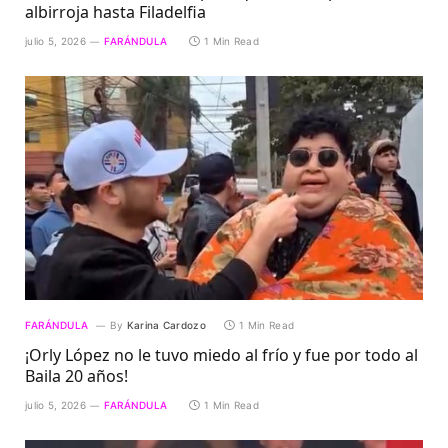
albirroja hasta Filadelfia
julio 5, 2026
FARÁNDULA
1 Min Read
FARÁNDULA
By
Karina Cardozo
1 Min Read
¡Orly López no le tuvo miedo al frío y fue por todo al
Baila 20 años!
julio 5, 2026
FARÁNDULA
1 Min Read