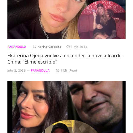
FARÁNDULA
By
Karina Cardozo
1 Min Read
Ekaterina Ojeda vuelve a encender la novela Icardi-
China: “Él me escribió”
julio 2, 2026
FARÁNDULA
1 Min Read