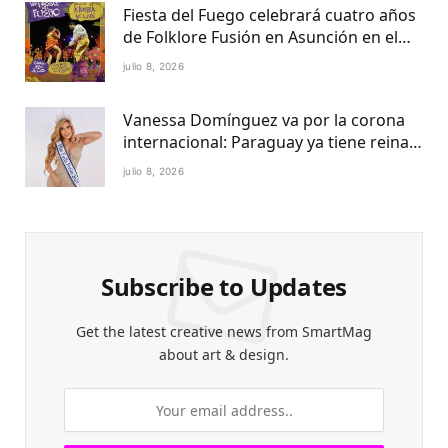
Fiesta del Fuego celebrará cuatro años
de Folklore Fusión en Asunción en el
Centro Cultural del Puerto
julio 8, 2026
Vanessa Domínguez va por la corona
internacional: Paraguay ya tiene reina
Petite 2027
julio 8, 2026
Subscribe to Updates
Get the latest creative news from SmartMag
about art & design.