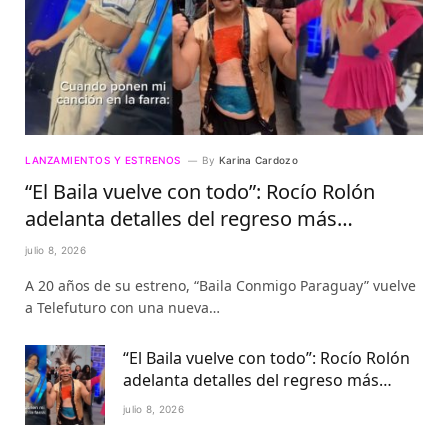
LANZAMIENTOS Y ESTRENOS
By
Karina Cardozo
“El Baila vuelve con todo”: Rocío Rolón
adelanta detalles del regreso más
esperado de la televisión paraguaya
julio 8, 2026
A 20 años de su estreno, “Baila Conmigo Paraguay” vuelve
a Telefuturo con una nueva…
“El Baila vuelve con todo”: Rocío Rolón
adelanta detalles del regreso más
esperado de la televisión paraguaya
julio 8, 2026