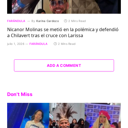
FARÁNDULA
By
Karina Cardozo
2 Mins Read
Nicanor Molinas se metió en la polémica y defendió
a Chilavert tras el cruce con Larissa
julio 1, 2026
FARÁNDULA
2 Mins Read
ADD A COMMENT
Don't Miss