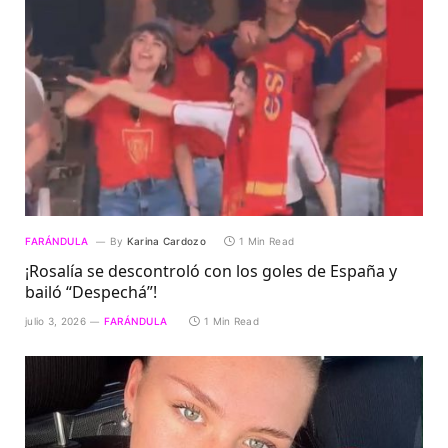
FARÁNDULA
By
Karina Cardozo
1 Min Read
¡Rosalía se descontroló con los goles de España y
bailó “Despechá”!
julio 3, 2026
FARÁNDULA
1 Min Read