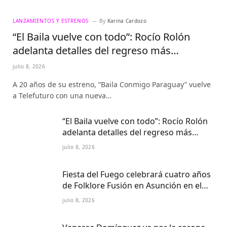
LANZAMIENTOS Y ESTRENOS
By
Karina Cardozo
“El Baila vuelve con todo”: Rocío Rolón
adelanta detalles del regreso más
esperado de la televisión paraguaya
julio 8, 2026
A 20 años de su estreno, “Baila Conmigo Paraguay” vuelve
a Telefuturo con una nueva…
“El Baila vuelve con todo”: Rocío Rolón
adelanta detalles del regreso más
esperado de la televisión paraguaya
julio 8, 2026
Fiesta del Fuego celebrará cuatro años
de Folklore Fusión en Asunción en el
Centro Cultural del Puerto
julio 8, 2026