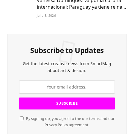
Vanessa Domínguez va por la corona
internacional: Paraguay ya tiene reina
Petite 2027
julio 8, 2026
Subscribe to Updates
Get the latest creative news from SmartMag
about art & design.
By signing up, you agree to the our terms and our
Privacy Policy
agreement.