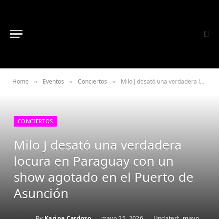
Home
Eventos
Conciertos
Milo J desató una verdadera locura en Paraguay con un show agotado en el Puerto de Asunción
»
»
»
CONCIERTOS
Milo J desató una verdadera
locura en Paraguay con un
show agotado en el Puerto de
Asunción
By
Karina Cardozo
mayo 25, 2026
Updated:
mayo