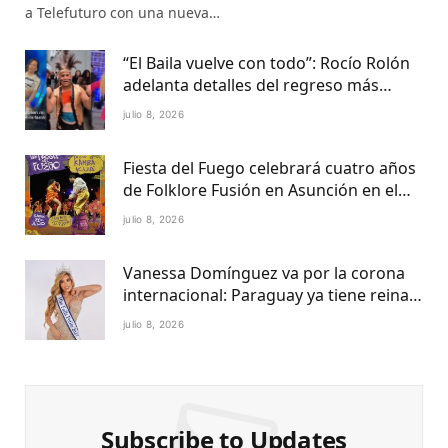
a Telefuturo con una nueva…
“El Baila vuelve con todo”: Rocío Rolón
adelanta detalles del regreso más
esperado de la televisión paraguaya
julio 8, 2026
Fiesta del Fuego celebrará cuatro años
de Folklore Fusión en Asunción en el
Centro Cultural del Puerto
julio 8, 2026
Vanessa Domínguez va por la corona
internacional: Paraguay ya tiene reina
Petite 2027
julio 8, 2026
Subscribe to Updates