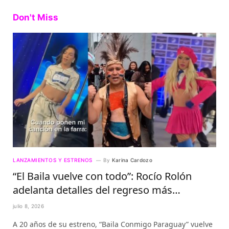
Don't Miss
LANZAMIENTOS Y ESTRENOS
By
Karina Cardozo
“El Baila vuelve con todo”: Rocío Rolón
adelanta detalles del regreso más
esperado de la televisión paraguaya
julio 8, 2026
A 20 años de su estreno, “Baila Conmigo Paraguay” vuelve