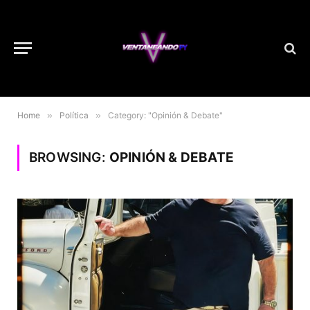
Home
»
Política
»
Category: "Opinión & Debate"
BROWSING:
OPINIÓN & DEBATE