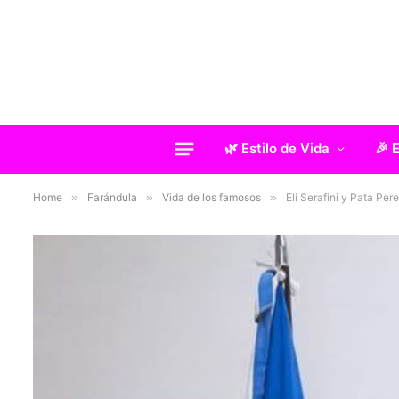
🌿 Estilo de Vida
🎉 
Home
»
Farándula
»
Vida de los famosos
»
Eli Serafini y Pata Per