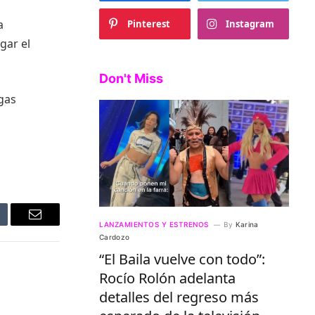
a
Pinterest
Instagram
gar el
Don't Miss
gas
mblr
Email
LANZAMIENTOS Y ESTRENOS
By
Karina
Cardozo
“El Baila vuelve con todo”:
Rocío Rolón adelanta
detalles del regreso más