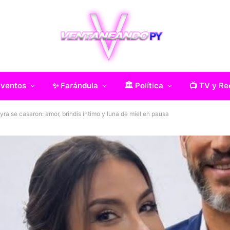
Eventos
✨ Farándula
🏛️ Política
📺 TV y Re
eyra se casaron: amor, brindis íntimo y luna de miel en pausa