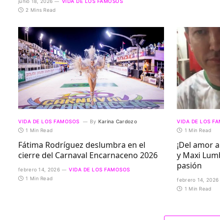
junio 18, 2026
VIDA DE LOS FAMOSOS
2 Mins Read
VIDA DE LOS FAMOSOS
By
Karina Cardozo
VIDA DE LOS F
1 Min Read
1 Min Read
Fátima Rodríguez deslumbra en el
¡Del amor 
cierre del Carnaval Encarnaceno 2026
y Maxi Lumb
pasión
febrero 14, 2026
VIDA DE LOS FAMOSOS
1 Min Read
febrero 14, 2026
1 Min Read