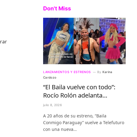
Don't Miss
brar
LANZAMIENTOS Y ESTRENOS
By
Karina
n
Cardozo
“El Baila vuelve con todo”:
Rocío Rolón adelanta
detalles del regreso más
julio 8, 2026
esperado de la televisión
A 20 años de su estreno, “Baila
paraguaya
Conmigo Paraguay” vuelve a Telefuturo
con una nueva…