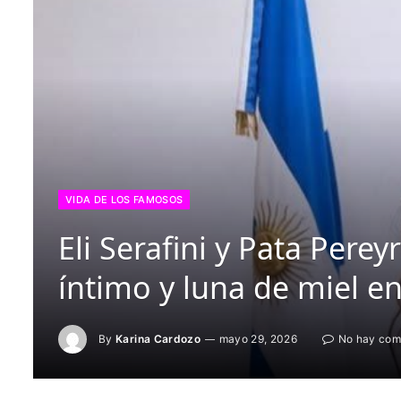
VIDA DE LOS FAMOSOS
Eli Serafini y Pata Perey
íntimo y luna de miel e
By
Karina Cardozo
mayo 29, 2026
No hay com