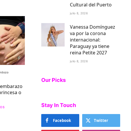
Cultural del Puerto
julio 8, 2026
Vanessa Domínguez
va por la corona
internacional:
Paraguay ya tiene
reina Petite 2027
julio 8, 2026
ardozo
Our Picks
u embarazo
princesa o
Stay In Touch
SOS
Facebook
Twitter