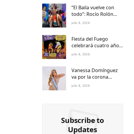
“El Baila vuelve con
todo”: Rocío Rolón
adelanta detalles del
julio 8, 2026
regreso más esperado
de la televisión
Fiesta del Fuego
paraguaya
celebrará cuatro años
de Folklore Fusión en
julio 8, 2026
Asunción en el Centro
Cultural del Puerto
Vanessa Domínguez
va por la corona
internacional:
julio 8, 2026
Paraguay ya tiene
reina Petite 2027
Subscribe to
Updates