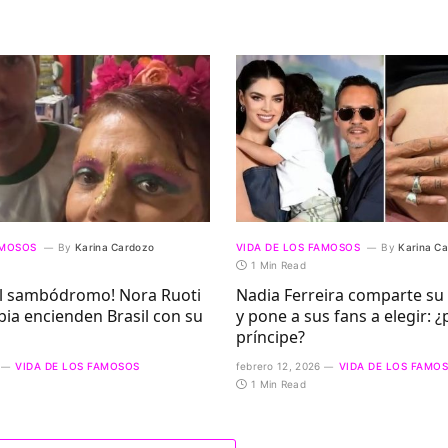
AMOSOS
By
Karina Cardozo
VIDA DE LOS FAMOSOS
By
Karina C
1 Min Read
al sambódromo! Nora Ruoti
Nadia Ferreira comparte s
ia encienden Brasil con su
y pone a sus fans a elegir: ¿
príncipe?
VIDA DE LOS FAMOSOS
febrero 12, 2026
VIDA DE LOS FAMO
1 Min Read