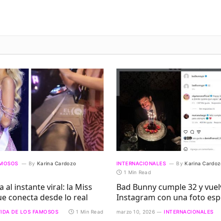
AMOSOS
By
Karina Cardozo
INTERNACIONALES
By
Karina Cardoz
1 Min Read
 al instante viral: la Miss
Bad Bunny cumple 32 y vuel
e conecta desde lo real
Instagram con una foto esp
VIDA DE LOS FAMOSOS
1 Min Read
marzo 10, 2026
INTERNACIONALES