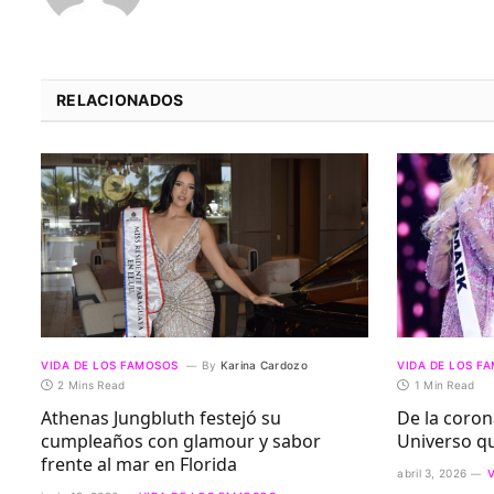
RELACIONADOS
VIDA DE LOS FAMOSOS
By
Karina Cardozo
VIDA DE LOS F
2 Mins Read
1 Min Read
Athenas Jungbluth festejó su
De la corona
cumpleaños con glamour y sabor
Universo qu
frente al mar en Florida
abril 3, 2026