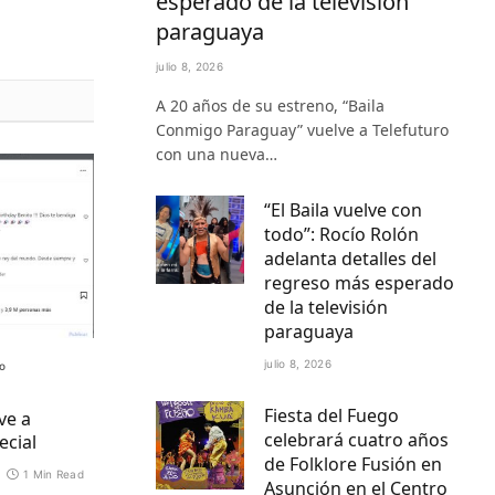
esperado de la televisión
paraguaya
julio 8, 2026
A 20 años de su estreno, “Baila
Conmigo Paraguay” vuelve a Telefuturo
con una nueva…
“El Baila vuelve con
todo”: Rocío Rolón
adelanta detalles del
regreso más esperado
de la televisión
paraguaya
julio 8, 2026
o
Fiesta del Fuego
ve a
celebrará cuatro años
ecial
de Folklore Fusión en
1 Min Read
Asunción en el Centro