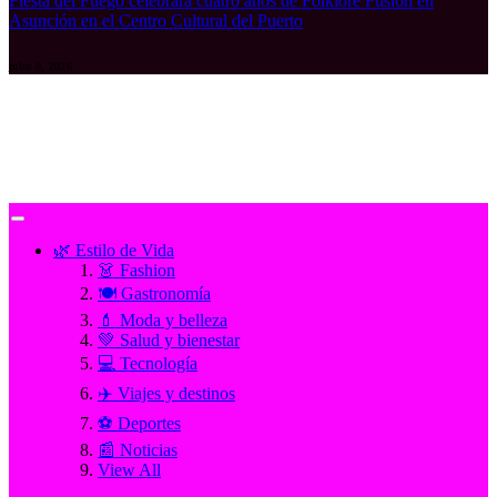
Fiesta del Fuego celebrará cuatro años de Folklore Fusión en
Asunción en el Centro Cultural del Puerto
julio 8, 2026
🌿 Estilo de Vida
👗 Fashion
🍽️ Gastronomía
💄 Moda y belleza
💚 Salud y bienestar
💻 Tecnología
✈️ Viajes y destinos
⚽ Deportes
📰 Noticias
View All