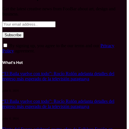
Get the latest creative news from FooBar about art, design and
business.
By signing up, you agree to the our terms and our
Privacy
Policy
agreement.
What's Hot
“El Baila vuelve con todo”: Rocío Rolón adelanta detalles del
regreso más esperado de la televisión paraguaya
julio 8, 2026
“El Baila vuelve con todo”: Rocío Rolón adelanta detalles del
regreso más esperado de la televisión paraguaya
julio 8, 2026