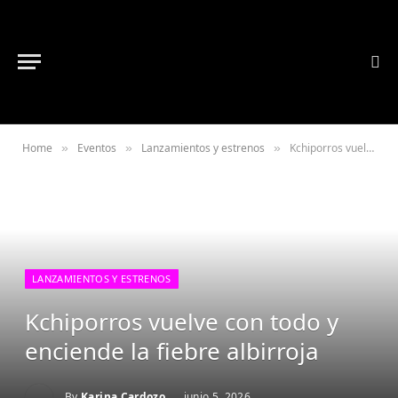
Home
Eventos
Lanzamientos y estrenos
Kchiporros vuelve con todo y enciende la fiebre albirroja
»
»
»
LANZAMIENTOS Y ESTRENOS
Kchiporros vuelve con todo y
enciende la fiebre albirroja
By
Karina Cardozo
junio 5, 2026