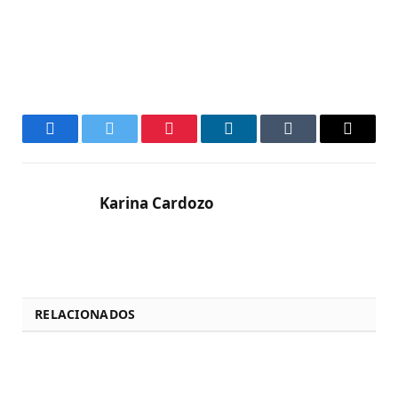
Facebook
Twitter
Pinterest
LinkedIn
Tumblr
Email
Karina Cardozo
RELACIONADOS