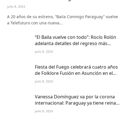
esperado de la televisión paraguaya
julio 8, 2026
A 20 años de su estreno, “Baila Conmigo Paraguay” vuelve
a Telefuturo con una nueva…
“El Baila vuelve con todo”: Rocío Rolón
adelanta detalles del regreso más
esperado de la televisión paraguaya
julio 8, 2026
Fiesta del Fuego celebrará cuatro años
de Folklore Fusión en Asunción en el
Centro Cultural del Puerto
julio 8, 2026
Vanessa Domínguez va por la corona
internacional: Paraguay ya tiene reina
Petite 2027
julio 8, 2026