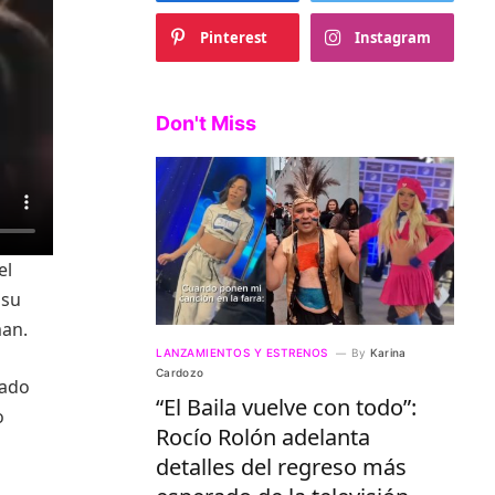
Pinterest
Instagram
Don't Miss
el
 su
man.
LANZAMIENTOS Y ESTRENOS
By
Karina
Cardozo
iado
“El Baila vuelve con todo”:
o
Rocío Rolón adelanta
detalles del regreso más