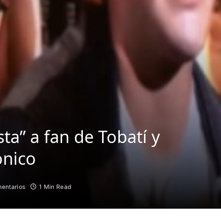
ta” a fan de Tobatí y
ónico
entarios
1 Min Read