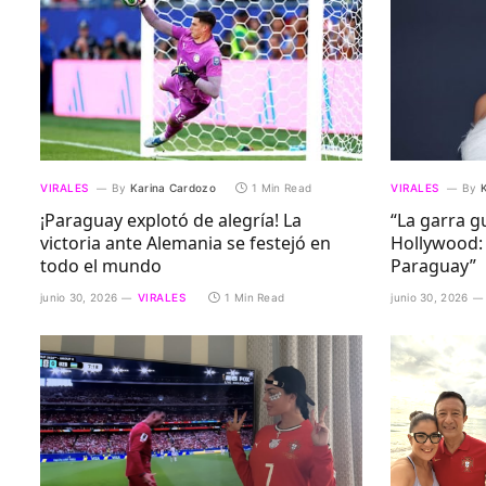
VIRALES
By
Karina Cardozo
1 Min Read
VIRALES
By
¡Paraguay explotó de alegría! La
“La garra g
victoria ante Alemania se festejó en
Hollywood: 
todo el mundo
Paraguay”
junio 30, 2026
VIRALES
1 Min Read
junio 30, 2026