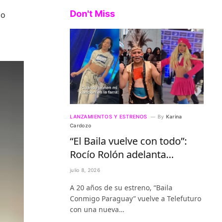
Don't Miss
co
LANZAMIENTOS Y ESTRENOS
By
Karina
Cardozo
“El Baila vuelve con todo”:
Rocío Rolón adelanta
detalles del regreso más
julio 8, 2026
esperado de la televisión
A 20 años de su estreno, “Baila
paraguaya
Conmigo Paraguay” vuelve a Telefuturo
con una nueva…