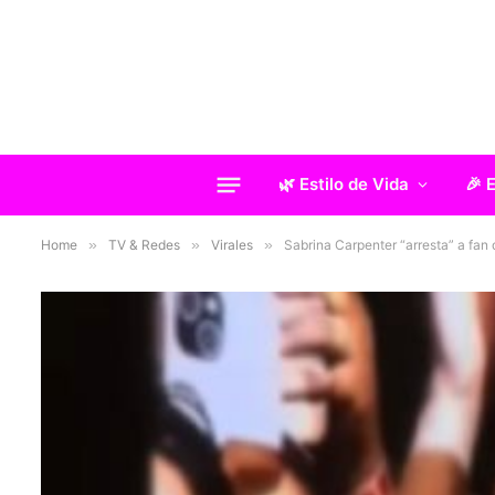
🌿 Estilo de Vida
🎉 
Home
»
TV & Redes
»
Virales
»
Sabrina Carpenter “arresta” a fan