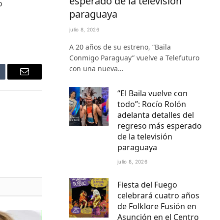
esperado de la televisión
o
paraguaya
julio 8, 2026
A 20 años de su estreno, “Baila
Conmigo Paraguay” vuelve a Telefuturo
con una nueva…
mblr
Email
“El Baila vuelve con
todo”: Rocío Rolón
adelanta detalles del
regreso más esperado
de la televisión
paraguaya
julio 8, 2026
Fiesta del Fuego
celebrará cuatro años
de Folklore Fusión en
Asunción en el Centro