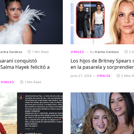
Karina Cardozo
1 Min Read
VIRALES
By
Karina Cardozo
2 M
uaraní conquistó
Los hijos de Britney Spears
Salma Hayek felicitó a
en la pasarela y sorprendie
junio 27, 2026
VIRALES
2 Mins 
VIRALES
1 Min Read