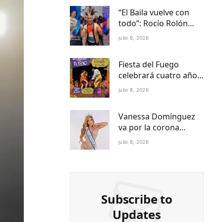
“El Baila vuelve con
todo”: Rocío Rolón
adelanta detalles del
julio 8, 2026
regreso más esperado
de la televisión
Fiesta del Fuego
paraguaya
celebrará cuatro años
de Folklore Fusión en
julio 8, 2026
Asunción en el Centro
Cultural del Puerto
Vanessa Domínguez
va por la corona
internacional:
julio 8, 2026
Paraguay ya tiene
reina Petite 2027
Subscribe to
Updates