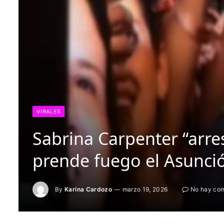
VIRALES
Sabrina Carpenter “arres
prende fuego el Asunci
By
Karina Cardozo
marzo 19, 2026
No hay com