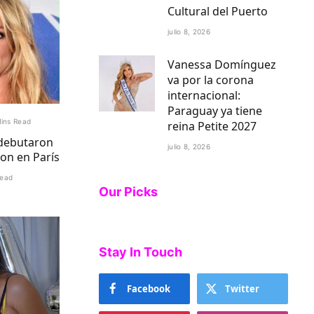
Cultural del Puerto
julio 8, 2026
Vanessa Domínguez
va por la corona
internacional:
Paraguay ya tiene
ins Read
reina Petite 2027
 debutaron
julio 8, 2026
ron en París
Read
Our Picks
Stay In Touch
Facebook
Twitter