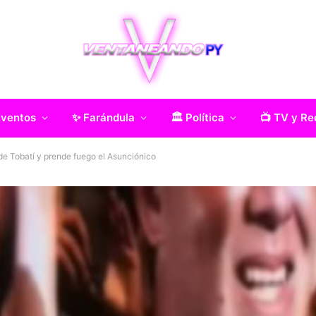
Eventos
✨ Farándula
🏛️ Política
📺 TV y Re
 de Tobatí y prende fuego el Asunciónico