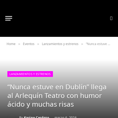
Home
Eventos
Lanzamientos y estrenos
“Nunca estuve en Dublín” llega al Arlequín Teatro con humor ácido y muchas risas
»
»
»
LANZAMIENTOS Y ESTRENOS
“Nunca estuve en Dublín” llega
al Arlequín Teatro con humor
ácido y muchas risas
By
Karina Cardozo
marzo 6, 2026