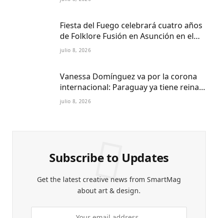
Fiesta del Fuego celebrará cuatro años
de Folklore Fusión en Asunción en el
Centro Cultural del Puerto
julio 8, 2026
Vanessa Domínguez va por la corona
internacional: Paraguay ya tiene reina
Petite 2027
julio 8, 2026
Subscribe to Updates
Get the latest creative news from SmartMag
about art & design.