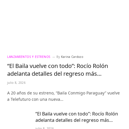
LANZAMIENTOS Y ESTRENOS
By
Karina Cardozo
“El Baila vuelve con todo”: Rocío Rolón
adelanta detalles del regreso más
esperado de la televisión paraguaya
julio 8, 2026
A 20 años de su estreno, “Baila Conmigo Paraguay” vuelve
a Telefuturo con una nueva…
“El Baila vuelve con todo”: Rocío Rolón
adelanta detalles del regreso más
esperado de la televisión paraguaya
julio 8, 2026