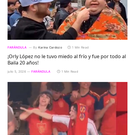
FARÁNDULA
By
Karina Cardozo
1 Min Read
¡Orly López no le tuvo miedo al frío y fue por todo al
Baila 20 años!
julio 5, 2026
FARÁNDULA
1 Min Read