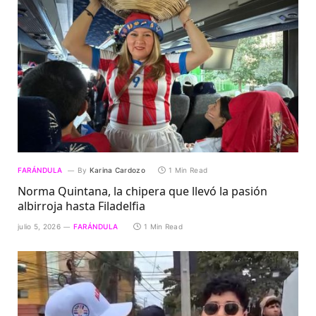
FARÁNDULA
By
Karina Cardozo
1 Min Read
Norma Quintana, la chipera que llevó la pasión
albirroja hasta Filadelfia
julio 5, 2026
FARÁNDULA
1 Min Read