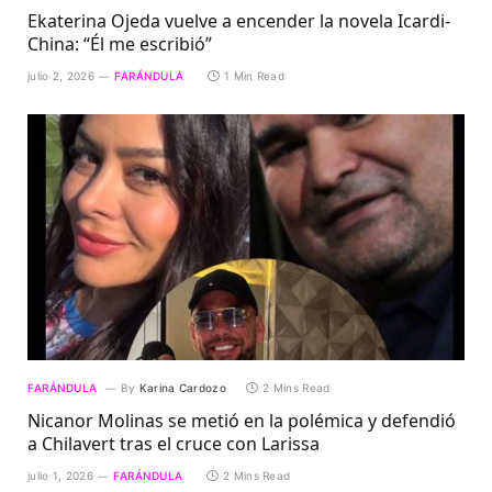
Ekaterina Ojeda vuelve a encender la novela Icardi-
China: “Él me escribió”
julio 2, 2026
FARÁNDULA
1 Min Read
FARÁNDULA
By
Karina Cardozo
2 Mins Read
Nicanor Molinas se metió en la polémica y defendió
a Chilavert tras el cruce con Larissa
julio 1, 2026
FARÁNDULA
2 Mins Read