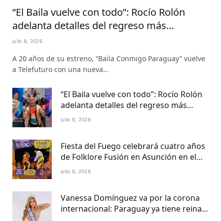
“El Baila vuelve con todo”: Rocío Rolón
adelanta detalles del regreso más
esperado de la televisión paraguaya
julio 8, 2026
A 20 años de su estreno, “Baila Conmigo Paraguay” vuelve
a Telefuturo con una nueva…
“El Baila vuelve con todo”: Rocío Rolón
adelanta detalles del regreso más
esperado de la televisión paraguaya
julio 8, 2026
Fiesta del Fuego celebrará cuatro años
de Folklore Fusión en Asunción en el
Centro Cultural del Puerto
julio 8, 2026
Vanessa Domínguez va por la corona
internacional: Paraguay ya tiene reina
Petite 2027