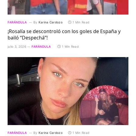
FARÁNDULA
By
Karina Cardozo
1 Min Read
¡Rosalía se descontroló con los goles de España y
bailó “Despechá”!
julio 3, 2026
FARÁNDULA
1 Min Read
FARÁNDULA
By
Karina Cardozo
1 Min Read