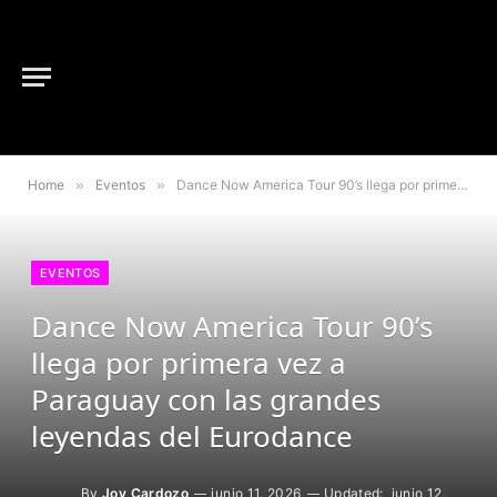
Home
»
Eventos
»
Dance Now America Tour 90’s llega por primera vez a Paraguay con las grandes leyendas del Eurodance
EVENTOS
Dance Now America Tour 90’s
llega por primera vez a
Paraguay con las grandes
leyendas del Eurodance
By
Joy Cardozo
junio 11, 2026
Updated:
junio 12,