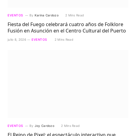
EVENTOS
By
Karina Cardozo
2 Mins Read
Fiesta del Fuego celebrará cuatro años de Folklore
Fusión en Asunción en el Centro Cultural del Puerto
julio 8, 2026
EVENTOS
2 Mins Read
EVENTOS
By
Joy Cardozo
2 Mins Read
El Reino de Pixel: el espectáculo interactivo que