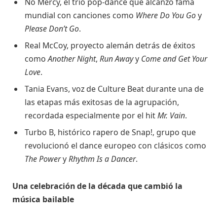
No Mercy, el trío pop-dance que alcanzó fama
mundial con canciones como
Where Do You Go
y
Please Don’t Go
.
Real McCoy, proyecto alemán detrás de éxitos
como
Another Night
,
Run Away
y
Come and Get Your
Love
.
Tania Evans, voz de Culture Beat durante una de
las etapas más exitosas de la agrupación,
recordada especialmente por el hit
Mr. Vain
.
Turbo B, histórico rapero de Snap!, grupo que
revolucionó el dance europeo con clásicos como
The Power
y
Rhythm Is a Dancer
.
Una celebración de la década que cambió la
música bailable