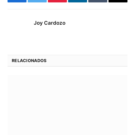
Facebook
Twitter
Pinterest
LinkedIn
Tumblr
Email
Joy Cardozo
RELACIONADOS