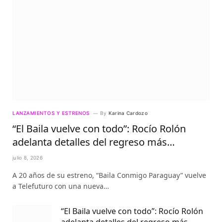
LANZAMIENTOS Y ESTRENOS
By
Karina Cardozo
“El Baila vuelve con todo”: Rocío Rolón
adelanta detalles del regreso más
esperado de la televisión paraguaya
julio 8, 2026
A 20 años de su estreno, “Baila Conmigo Paraguay” vuelve
a Telefuturo con una nueva…
“El Baila vuelve con todo”: Rocío Rolón