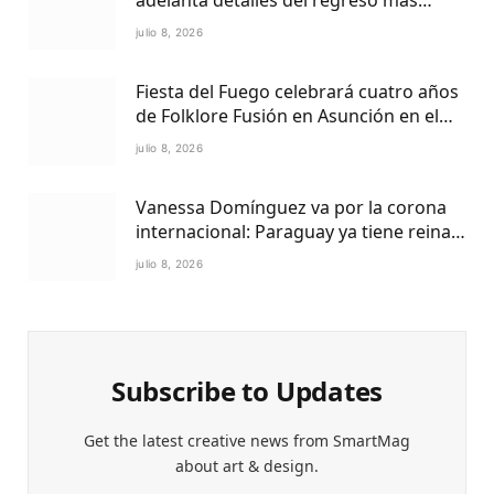
adelanta detalles del regreso más
esperado de la televisión paraguaya
julio 8, 2026
Fiesta del Fuego celebrará cuatro años
de Folklore Fusión en Asunción en el
Centro Cultural del Puerto
julio 8, 2026
Vanessa Domínguez va por la corona
internacional: Paraguay ya tiene reina
Petite 2027
julio 8, 2026
Subscribe to Updates
Get the latest creative news from SmartMag
about art & design.