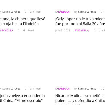
By
Karina Cardozo
1 Min Read
FARÁNDULA
By
Karina Cardozo
1
ana, la chipera que llevó
¡Orly López no le tuvo miedo 
birroja hasta Filadelfia
fue por todo al Baila 20 año
FARÁNDULA
1 Min Read
julio 5, 2026
FARÁNDULA
1 Min 
By
Karina Cardozo
1 Min Read
FARÁNDULA
By
Karina Cardozo
2
jeda vuelve a encender la
Nicanor Molinas se metió en
i-China: “Él me escribió”
polémica y defendió a Chilav