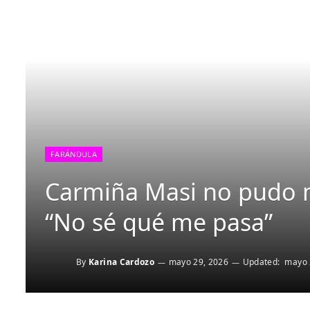
FARÁNDULA
Carmiña Masi no pudo m
“No sé qué me pasa”
By
Karina Cardozo
mayo 29, 2026
Updated:
mayo 