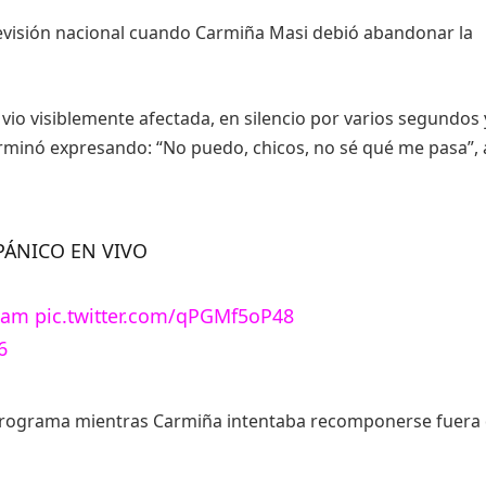
visión nacional cuando Carmiña Masi debió abandonar la
 vio visiblemente afectada, en silencio por varios segundos 
terminó expresando: “No puedo, chicos, no sé qué me pasa”,
PÁNICO EN VIVO
lam
pic.twitter.com/qPGMf5oP48
6
programa mientras Carmiña intentaba recomponerse fuera