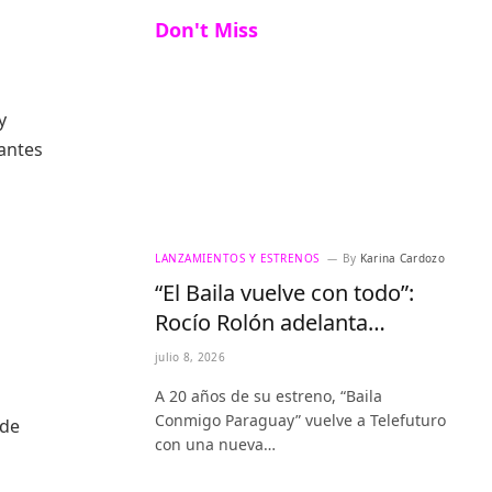
Don't Miss
y
 antes
LANZAMIENTOS Y ESTRENOS
By
Karina Cardozo
“El Baila vuelve con todo”:
Rocío Rolón adelanta
detalles del regreso más
julio 8, 2026
esperado de la televisión
A 20 años de su estreno, “Baila
paraguaya
Conmigo Paraguay” vuelve a Telefuturo
 de
con una nueva…