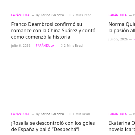
FARÁNDULA
By
Karina Cardozo
2 Mins Read
FARÁNDULA
Franco Deambrosi confirmó su
Norma Quint
romance con la China Suárez y contó
la pasión al
cómo comenzó la historia
julio 5, 2026
julio 6, 2026
FARÁNDULA
2 Mins Read
FARÁNDULA
By
Karina Cardozo
1 Min Read
FARÁNDULA
¡Rosalía se descontroló con los goles
Ekaterina O
de España y bailó “Despechá”!
novela Icard