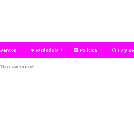
Eventos
✨ Farándula
🏛️ Política
📺 TV y R
 “No sé qué me pasa”