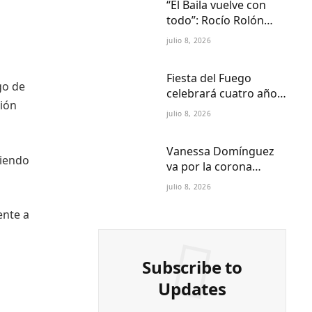
“El Baila vuelve con
todo”: Rocío Rolón
adelanta detalles del
julio 8, 2026
regreso más esperado
de la televisión
Fiesta del Fuego
paraguaya
go de
celebrará cuatro años
ción
de Folklore Fusión en
julio 8, 2026
Asunción en el Centro
Cultural del Puerto
Vanessa Domínguez
diendo
va por la corona
internacional:
julio 8, 2026
Paraguay ya tiene
reina Petite 2027
ente a
Subscribe to
Updates