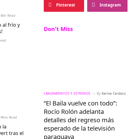
Pinterest
Instagram
 Min Read
al frío y
Don't Miss
s!
Read
LANZAMIENTOS Y ESTRENOS
By
Karina Cardozo
“El Baila vuelve con todo”:
Rocío Rolón adelanta
 Mins Read
detalles del regreso más
 la
esperado de la televisión
ert tras el
paraguaya