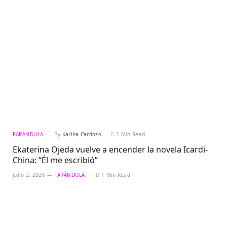
FARÁNDULA
By
Karina Cardozo
1 Min Read
Ekaterina Ojeda vuelve a encender la novela Icardi-
China: “Él me escribió”
julio 2, 2026
FARÁNDULA
1 Min Read