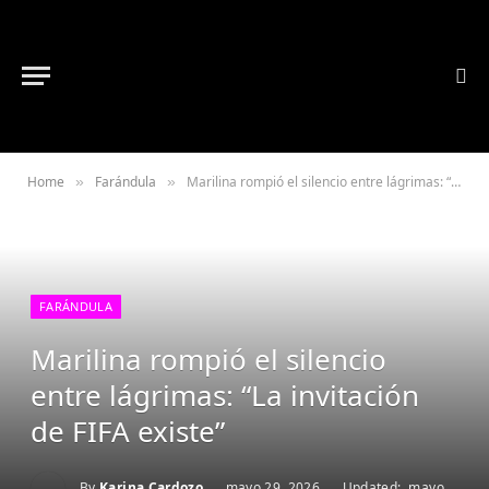
Home
Farándula
Marilina rompió el silencio entre lágrimas: “La invitación de FIFA existe”
»
»
FARÁNDULA
Marilina rompió el silencio
entre lágrimas: “La invitación
de FIFA existe”
By
Karina Cardozo
mayo 29, 2026
Updated:
mayo