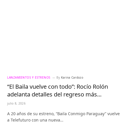
LANZAMIENTOS Y ESTRENOS
By
Karina Cardozo
“El Baila vuelve con todo”: Rocío Rolón
adelanta detalles del regreso más
esperado de la televisión paraguaya
julio 8, 2026
A 20 años de su estreno, “Baila Conmigo Paraguay” vuelve
a Telefuturo con una nueva…