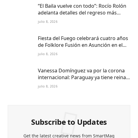
“El Baila vuelve con todo”: Rocío Rolón
adelanta detalles del regreso más
esperado de la televisión paraguaya
julio 8, 2026
Fiesta del Fuego celebrará cuatro años
de Folklore Fusión en Asunción en el
Centro Cultural del Puerto
julio 8, 2026
Vanessa Domínguez va por la corona
internacional: Paraguay ya tiene reina
Petite 2027
julio 8, 2026
Subscribe to Updates
Get the latest creative news from SmartMag