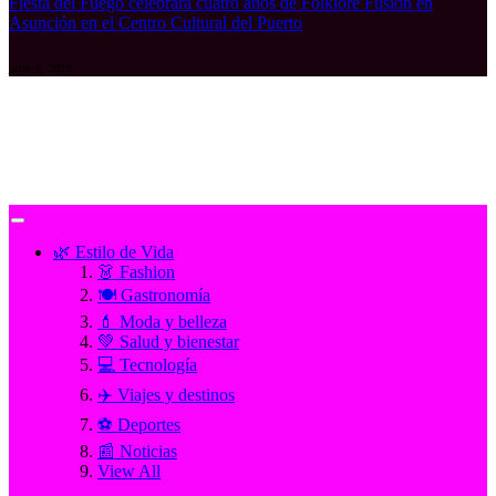
Fiesta del Fuego celebrará cuatro años de Folklore Fusión en
Asunción en el Centro Cultural del Puerto
julio 8, 2026
🌿 Estilo de Vida
👗 Fashion
🍽️ Gastronomía
💄 Moda y belleza
💚 Salud y bienestar
💻 Tecnología
✈️ Viajes y destinos
⚽ Deportes
📰 Noticias
View All