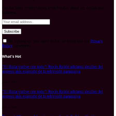
Get the latest creative news from FooBar about art, design and
business.
By signing up, you agree to the our terms and our
Privacy
Policy
agreement.
What's Hot
“El Baila vuelve con todo”: Rocío Rolón adelanta detalles del
regreso más esperado de la televisión paraguaya
julio 8, 2026
“El Baila vuelve con todo”: Rocío Rolón adelanta detalles del
regreso más esperado de la televisión paraguaya
julio 8, 2026