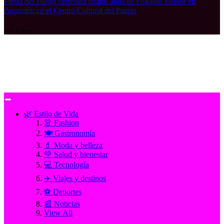
Fiesta del Fuego celebrará cuatro años de Folklore Fusión en
Asunción en el Centro Cultural del Puerto
julio 8, 2026
🌿 Estilo de Vida
👗 Fashion
🍽️ Gastronomía
💄 Moda y belleza
💚 Salud y bienestar
💻 Tecnología
✈️ Viajes y destinos
⚽ Deportes
📰 Noticias
View All