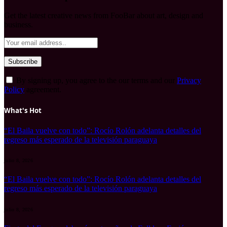
Get the latest creative news from FooBar about art, design and
business.
By signing up, you agree to the our terms and our
Privacy
Policy
agreement.
What's Hot
“El Baila vuelve con todo”: Rocío Rolón adelanta detalles del
regreso más esperado de la televisión paraguaya
julio 8, 2026
“El Baila vuelve con todo”: Rocío Rolón adelanta detalles del
regreso más esperado de la televisión paraguaya
julio 8, 2026