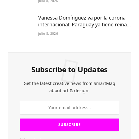
julio 8, 2026
Vanessa Domínguez va por la corona
internacional: Paraguay ya tiene reina
Petite 2027
julio 8, 2026
Subscribe to Updates
Get the latest creative news from SmartMag
about art & design.