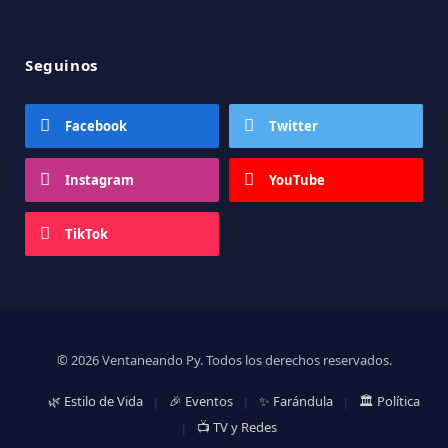
Instagram
YouTube
TikTok
© 2026 Ventaneando Py. Todos los derechos reservados.
🌿 Estilo de Vida
🎉 Eventos
✨ Farándula
🏛️ Política
📺 TV y Redes
desarrollado con
♥
por
Geeks.com.py