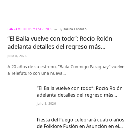
LANZAMIENTOS Y ESTRENOS
By
Karina Cardozo
“El Baila vuelve con todo”: Rocío Rolón
adelanta detalles del regreso más
esperado de la televisión paraguaya
julio 8, 2026
A 20 años de su estreno, “Baila Conmigo Paraguay” vuelve
a Telefuturo con una nueva…
“El Baila vuelve con todo”: Rocío Rolón
adelanta detalles del regreso más
esperado de la televisión paraguaya
julio 8, 2026
Fiesta del Fuego celebrará cuatro años
de Folklore Fusión en Asunción en el
Centro Cultural del Puerto