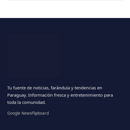
Tu fuente de noticias, farándula y tendencias en
Paraguay. Información fresca y entretenimiento para
toda la comunidad.
Google News
Flipboard
Últimos Posts
“El Baila vuelve con todo”: Rocío Rolón
adelanta detalles del regreso más
esperado de la televisión paraguaya