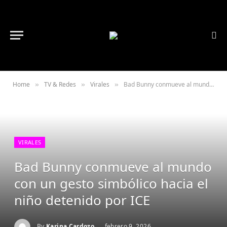
Home
TV & Redes
Virales
Bad Bunny conmueve al mundo con un gesto simbólico hacia el niño detenido por ICE
»
»
»
VIRALES
Bad Bunny conmueve al mundo
con un gesto simbólico hacia el
niño detenido por ICE
By
Karina Cardozo
febrero 9, 2026