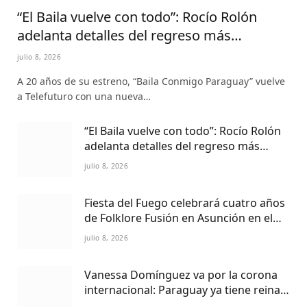
“El Baila vuelve con todo”: Rocío Rolón
adelanta detalles del regreso más
esperado de la televisión paraguaya
julio 8, 2026
A 20 años de su estreno, “Baila Conmigo Paraguay” vuelve
a Telefuturo con una nueva…
“El Baila vuelve con todo”: Rocío Rolón
adelanta detalles del regreso más
esperado de la televisión paraguaya
julio 8, 2026
Fiesta del Fuego celebrará cuatro años
de Folklore Fusión en Asunción en el
Centro Cultural del Puerto
julio 8, 2026
Vanessa Domínguez va por la corona
internacional: Paraguay ya tiene reina
Petite 2027