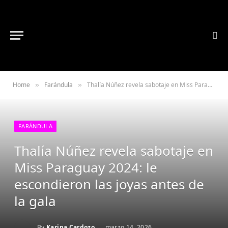
Home
Farándula
Thalía Núñez revela sabotaje en Miss Paraguay 2024: le escondieron las joyas antes de la gala
»
»
FARÁNDULA
Thalía Núñez revela sabotaje en
Miss Paraguay 2024: le
escondieron las joyas antes de
la gala
By
Karina Cardozo
marzo 14, 2026