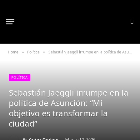
Home
Política
Sebastián Jaeggli irrumpe en la política de Asunción: “Mi objetivo es transformar la ciudad”
»
»
POLÍTICA
Sebastián Jaeggli irrumpe en la
política de Asunción: “Mi
objetivo es transformar la
ciudad”
By
Karina Cardozo
febrero 12, 2026