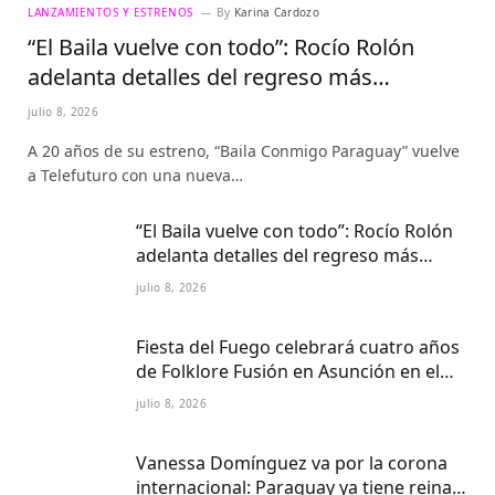
LANZAMIENTOS Y ESTRENOS
By
Karina Cardozo
“El Baila vuelve con todo”: Rocío Rolón
adelanta detalles del regreso más
esperado de la televisión paraguaya
julio 8, 2026
A 20 años de su estreno, “Baila Conmigo Paraguay” vuelve
a Telefuturo con una nueva…
“El Baila vuelve con todo”: Rocío Rolón
adelanta detalles del regreso más
esperado de la televisión paraguaya
julio 8, 2026
Fiesta del Fuego celebrará cuatro años
de Folklore Fusión en Asunción en el
Centro Cultural del Puerto
julio 8, 2026
Vanessa Domínguez va por la corona
internacional: Paraguay ya tiene reina