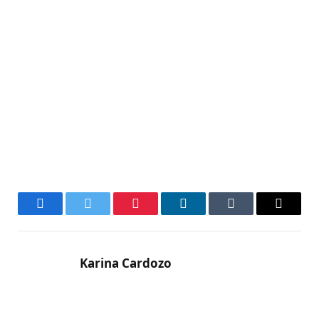
Facebook
Twitter
Pinterest
LinkedIn
Tumblr
Email
Karina Cardozo