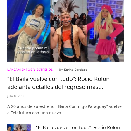
LANZAMIENTOS Y ESTRENOS
By
Karina Cardozo
“El Baila vuelve con todo”: Rocío Rolón
adelanta detalles del regreso más
esperado de la televisión paraguaya
julio 8, 2026
A 20 años de su estreno, “Baila Conmigo Paraguay” vuelve
a Telefuturo con una nueva…
“El Baila vuelve con todo”: Rocío Rolón