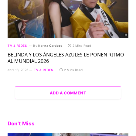
TV & REDES
By
Karina Cardozo
2 Mins Read
BELINDA Y LOS ÁNGELES AZULES LE PONEN RITMO
AL MUNDIAL 2026
abril 18, 2026
TV & REDES
2 Mins Read
ADD A COMMENT
Don't Miss