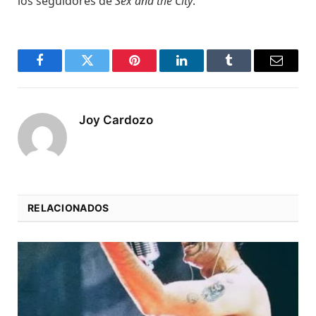
los seguidores de
Sex and the City
.
Facebook
Twitter
Pinterest
LinkedIn
Tumblr
Email
Joy Cardozo
RELACIONADOS