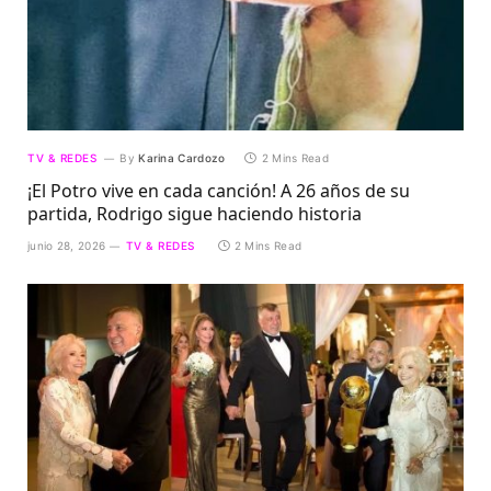
TV & REDES
By
Karina Cardozo
2 Mins Read
¡El Potro vive en cada canción! A 26 años de su
partida, Rodrigo sigue haciendo historia
junio 28, 2026
TV & REDES
2 Mins Read