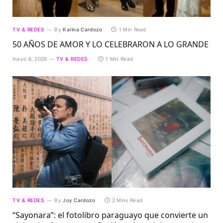
TV & REDES
By
Karina Cardozo
1 Min Read
50 AÑOS DE AMOR Y LO CELEBRARON A LO GRANDE
mayo 6, 2026
TV & REDES
1 Min Read
TV & REDES
By
Joy Cardozo
2 Mins Read
“Sayonara”: el fotolibro paraguayo que convierte un