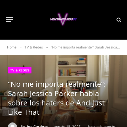
Home
»
TV & Redes
»
“No me importa realmente”: Sarah Jessica Parker habla sobre los haters de And Just Like That
TV & REDES
“No me importa realmente”:
Sarah Jessica Parker habla
sobre los haters de And Just
Like That
By
Joy Cardozo
agosto 18, 2025
Updated:
agosto