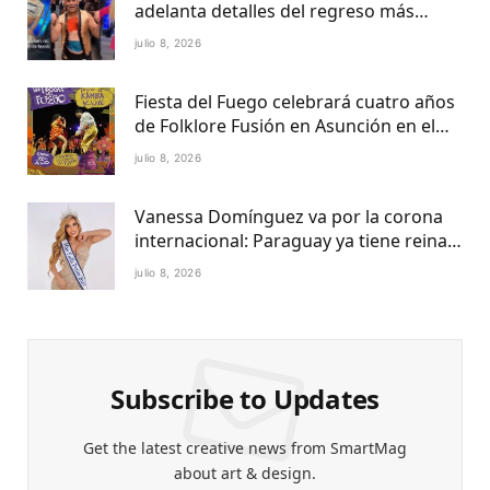
adelanta detalles del regreso más
esperado de la televisión paraguaya
julio 8, 2026
Fiesta del Fuego celebrará cuatro años
de Folklore Fusión en Asunción en el
Centro Cultural del Puerto
julio 8, 2026
Vanessa Domínguez va por la corona
internacional: Paraguay ya tiene reina
Petite 2027
julio 8, 2026
Subscribe to Updates
Get the latest creative news from SmartMag
about art & design.