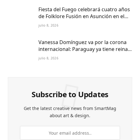
Fiesta del Fuego celebrará cuatro años
de Folklore Fusión en Asunción en el
Centro Cultural del Puerto
julio 8, 2026
Vanessa Domínguez va por la corona
internacional: Paraguay ya tiene reina
Petite 2027
julio 8, 2026
Subscribe to Updates
Get the latest creative news from SmartMag
about art & design.