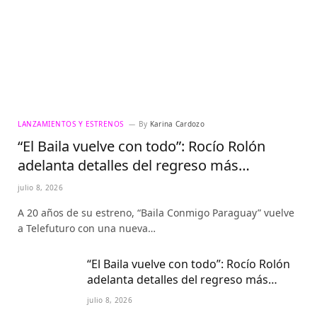
LANZAMIENTOS Y ESTRENOS
By
Karina Cardozo
“El Baila vuelve con todo”: Rocío Rolón
adelanta detalles del regreso más
esperado de la televisión paraguaya
julio 8, 2026
A 20 años de su estreno, “Baila Conmigo Paraguay” vuelve
a Telefuturo con una nueva…
“El Baila vuelve con todo”: Rocío Rolón
adelanta detalles del regreso más
esperado de la televisión paraguaya
julio 8, 2026