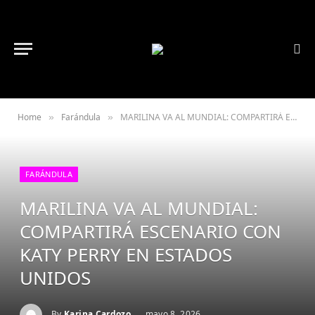
Home
Farándula
MARILINA VA AL MUNDIAL: COMPARTIRÁ ESCENARIO CON KATY PERRY EN ESTADOS UNIDOS
»
»
FARÁNDULA
MARILINA VA AL MUNDIAL:
COMPARTIRÁ ESCENARIO CON
KATY PERRY EN ESTADOS
UNIDOS
By
Karina Cardozo
mayo 8, 2026