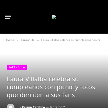
Home
Farándula
Laura Villalba celebra su cumpleaños con picnic y fotos que derriten a sus fans
»
»
FARÁNDULA
Laura Villalba celebra su
cumpleaños con picnic y fotos
que derriten a sus fans
By
Karina Cardozo
febrero 12,