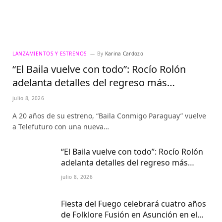
LANZAMIENTOS Y ESTRENOS
By
Karina Cardozo
“El Baila vuelve con todo”: Rocío Rolón
adelanta detalles del regreso más
esperado de la televisión paraguaya
julio 8, 2026
A 20 años de su estreno, “Baila Conmigo Paraguay” vuelve
a Telefuturo con una nueva…
“El Baila vuelve con todo”: Rocío Rolón
adelanta detalles del regreso más
esperado de la televisión paraguaya
julio 8, 2026
Fiesta del Fuego celebrará cuatro años
de Folklore Fusión en Asunción en el