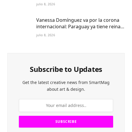
Centro Cultural del Puerto
julio 8, 2026
Vanessa Domínguez va por la corona
internacional: Paraguay ya tiene reina
Petite 2027
julio 8, 2026
Subscribe to Updates
Get the latest creative news from SmartMag
about art & design.