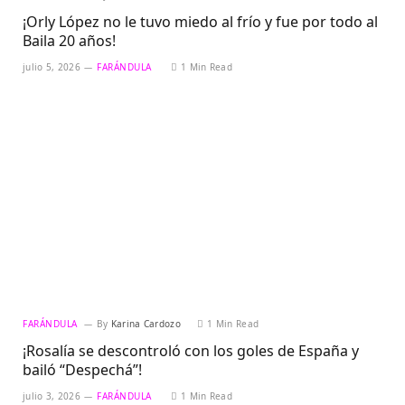
¡Orly López no le tuvo miedo al frío y fue por todo al
Baila 20 años!
julio 5, 2026
FARÁNDULA
1 Min Read
FARÁNDULA
By
Karina Cardozo
1 Min Read
¡Rosalía se descontroló con los goles de España y
bailó “Despechá”!
julio 3, 2026
FARÁNDULA
1 Min Read