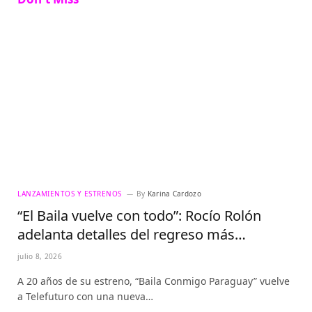
LANZAMIENTOS Y ESTRENOS
By
Karina Cardozo
“El Baila vuelve con todo”: Rocío Rolón
adelanta detalles del regreso más
esperado de la televisión paraguaya
julio 8, 2026
A 20 años de su estreno, “Baila Conmigo Paraguay” vuelve
a Telefuturo con una nueva…