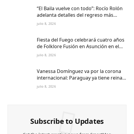
“El Baila vuelve con todo”: Rocío Rolón
adelanta detalles del regreso más
esperado de la televisión paraguaya
julio 8, 2026
Fiesta del Fuego celebrará cuatro años
de Folklore Fusión en Asunción en el
Centro Cultural del Puerto
julio 8, 2026
Vanessa Domínguez va por la corona
internacional: Paraguay ya tiene reina
Petite 2027
julio 8, 2026
Subscribe to Updates