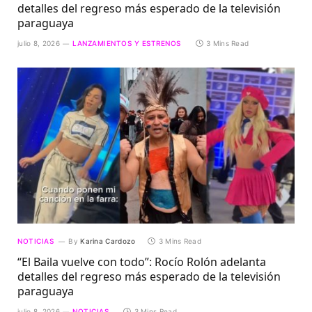
detalles del regreso más esperado de la televisión
paraguaya
julio 8, 2026
LANZAMIENTOS Y ESTRENOS
3 Mins Read
NOTICIAS
By
Karina Cardozo
3 Mins Read
“El Baila vuelve con todo”: Rocío Rolón adelanta
detalles del regreso más esperado de la televisión
paraguaya
julio 8, 2026
NOTICIAS
3 Mins Read