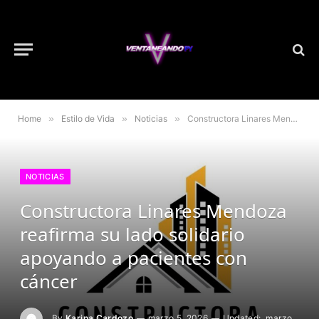
Home
»
Estilo de Vida
»
Noticias
»
Constructora Linares Mendoza reafirma su lado solidario apoyando a pacientes con cáncer
NOTICIAS
Constructora Linares Mendoza
reafirma su lado solidario
apoyando a pacientes con
cáncer
By
Karina Cardozo
marzo 5, 2026
Updated:
marzo