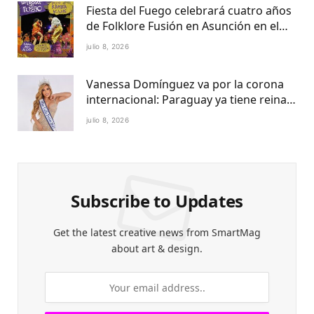
Fiesta del Fuego celebrará cuatro años
de Folklore Fusión en Asunción en el
Centro Cultural del Puerto
julio 8, 2026
Vanessa Domínguez va por la corona
internacional: Paraguay ya tiene reina
Petite 2027
julio 8, 2026
Subscribe to Updates
Get the latest creative news from SmartMag
about art & design.