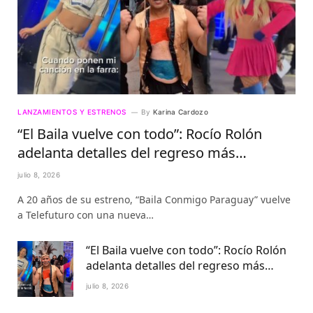
LANZAMIENTOS Y ESTRENOS
By
Karina Cardozo
“El Baila vuelve con todo”: Rocío Rolón
adelanta detalles del regreso más
esperado de la televisión paraguaya
julio 8, 2026
A 20 años de su estreno, “Baila Conmigo Paraguay” vuelve
a Telefuturo con una nueva…
“El Baila vuelve con todo”: Rocío Rolón
adelanta detalles del regreso más
esperado de la televisión paraguaya
julio 8, 2026