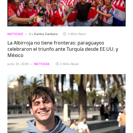
NOTICIAS
By
Karina Cardozo
2 Mins Read
La Albirroja no tiene fronteras: paraguayos
celebraron el triunfo ante Turquía desde EE.UU. y
México
junio 20, 2026
NOTICIAS
2 Mins Read