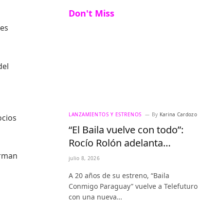
Don't Miss
res
del
LANZAMIENTOS Y ESTRENOS
By
Karina Cardozo
ocios
“El Baila vuelve con todo”:
Rocío Rolón adelanta
detalles del regreso más
orman
julio 8, 2026
esperado de la televisión
A 20 años de su estreno, “Baila
paraguaya
Conmigo Paraguay” vuelve a Telefuturo
con una nueva…