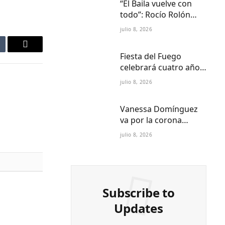
“El Baila vuelve con
todo”: Rocío Rolón
adelanta detalles del
julio 8, 2026
regreso más esperado
de la televisión
mblr
Email
Fiesta del Fuego
paraguaya
celebrará cuatro años
de Folklore Fusión en
julio 8, 2026
Asunción en el Centro
Cultural del Puerto
Vanessa Domínguez
va por la corona
internacional:
julio 8, 2026
Paraguay ya tiene
reina Petite 2027
Subscribe to
Updates