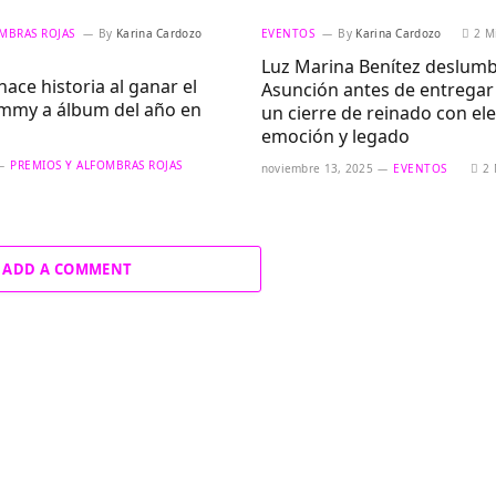
MBRAS ROJAS
By
Karina Cardozo
EVENTOS
By
Karina Cardozo
2 M
Luz Marina Benítez deslumb
ace historia al ganar el
Asunción antes de entregar
mmy a álbum del año en
un cierre de reinado con el
emoción y legado
PREMIOS Y ALFOMBRAS ROJAS
noviembre 13, 2025
EVENTOS
2 
ADD A COMMENT