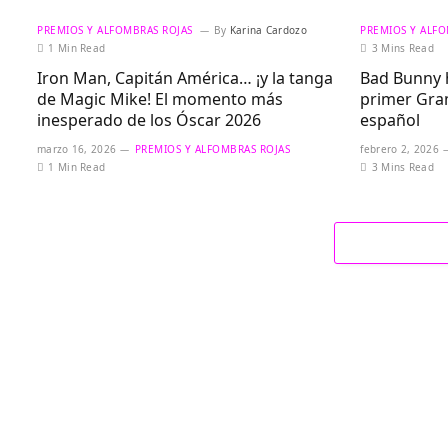
PREMIOS Y ALFOMBRAS ROJAS
By
Karina Cardozo
PREMIOS Y ALFO
1 Min Read
3 Mins Read
Iron Man, Capitán América… ¡y la tanga
Bad Bunny h
de Magic Mike! El momento más
primer Gra
inesperado de los Óscar 2026
español
marzo 16, 2026
PREMIOS Y ALFOMBRAS ROJAS
febrero 2, 2026
1 Min Read
3 Mins Read