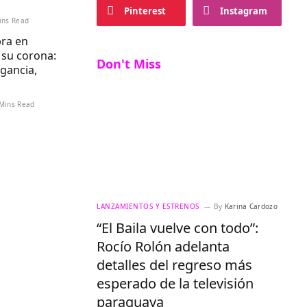
Pinterest
Instagram
ins Read
ra en
 su corona:
Don't Miss
egancia,
Mins Read
LANZAMIENTOS Y ESTRENOS
By
Karina Cardozo
“El Baila vuelve con todo”:
Rocío Rolón adelanta
detalles del regreso más
esperado de la televisión
paraguaya