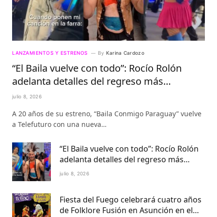
LANZAMIENTOS Y ESTRENOS
By
Karina Cardozo
“El Baila vuelve con todo”: Rocío Rolón
adelanta detalles del regreso más
esperado de la televisión paraguaya
julio 8, 2026
A 20 años de su estreno, “Baila Conmigo Paraguay” vuelve
a Telefuturo con una nueva…
“El Baila vuelve con todo”: Rocío Rolón
adelanta detalles del regreso más
esperado de la televisión paraguaya
julio 8, 2026
Fiesta del Fuego celebrará cuatro años
de Folklore Fusión en Asunción en el