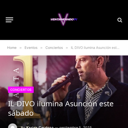
Home
»
Eventos
»
Conciertos
»
IL DIVO ilumina Asunción este sábado
CONCIERTOS
IL DIVO ilumina Asunción este
sábado
By
Karina Cardozo
septiembre 5, 2025