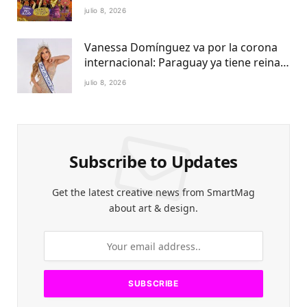
Centro Cultural del Puerto
julio 8, 2026
Vanessa Domínguez va por la corona
internacional: Paraguay ya tiene reina
Petite 2027
julio 8, 2026
Subscribe to Updates
Get the latest creative news from SmartMag
about art & design.