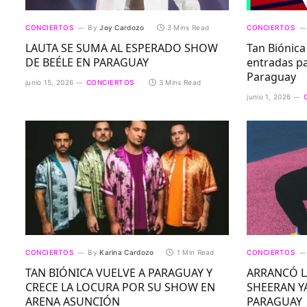
CONCIERTOS
By
Joy Cardozo
3 Mins Read
CONCIERTOS
LAUTA SE SUMA AL ESPERADO SHOW
Tan Biónica
DE BEÉLE EN PARAGUAY
entradas p
Paraguay
junio 15, 2026
CONCIERTOS
3 Mins Read
junio 1, 2026
CONCIERTOS
By
Karina Cardozo
1 Min Read
CONCIERTOS
TAN BIÓNICA VUELVE A PARAGUAY Y
ARRANCÓ L
CRECE LA LOCURA POR SU SHOW EN
SHEERAN YA
ARENA ASUNCIÓN
PARAGUAY