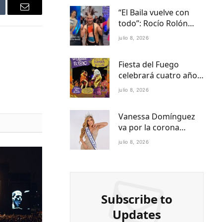
“El Baila vuelve con
mblr
Email
todo”: Rocío Rolón
adelanta detalles del
julio 8, 2026
regreso más esperado
de la televisión
Fiesta del Fuego
paraguaya
celebrará cuatro años
de Folklore Fusión en
julio 8, 2026
Asunción en el Centro
Cultural del Puerto
Vanessa Domínguez
va por la corona
internacional:
julio 8, 2026
Paraguay ya tiene
reina Petite 2027
Subscribe to
Updates