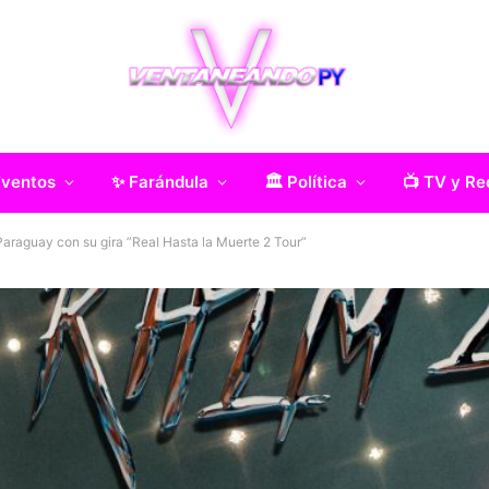
Eventos
✨ Farándula
🏛️ Política
📺 TV y Re
Paraguay con su gira ”Real Hasta la Muerte 2 Tour”