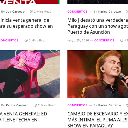
By
Joy Cardozo
2 Mins Read
CONCIERTOS
By
Karina Cardozo
 inicia venta general de
Milo J desató una verdadera
ara su esperado show en
Paraguay con un show agot
Puerto de Asunción
CONCIERTOS
2 Mins Read
mayo 25, 2026
CONCIERTOS
1 
By
Karina Cardozo
2 Mins Read
CONCIERTOS
By
Karina Cardozo
A VENTA GENERAL: ED
CAMBIO DE ESCENARIO Y E
 TIENE FECHA EN
MÁS ÍNTIMA: EL PUMA AJUS
SHOW EN PARAGUAY