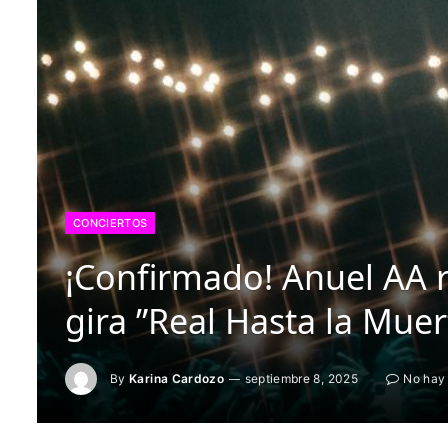
CONCIERTOS
¡Confirmado! Anuel AA 
gira ”Real Hasta la Muer
By
Karina Cardozo
septiembre 8, 2025
No hay