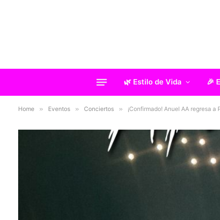
🌿 Estilo de Vida
🎉 
Home
»
Eventos
»
Conciertos
»
¡Confirmado! Anuel AA regresa a 