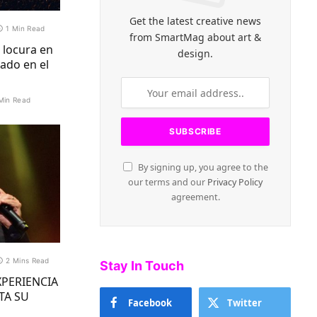
Get the latest creative news
1 Min Read
from SmartMag about art &
 locura en
design.
ado en el
Min Read
By signing up, you agree to the
our terms and our
Privacy Policy
agreement.
2 Mins Read
Stay In Touch
XPERIENCIA
TA SU
Facebook
Twitter