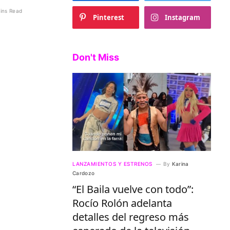
ins Read
Pinterest
Instagram
Don't Miss
LANZAMIENTOS Y ESTRENOS
By
Karina
Cardozo
“El Baila vuelve con todo”:
Rocío Rolón adelanta
detalles del regreso más