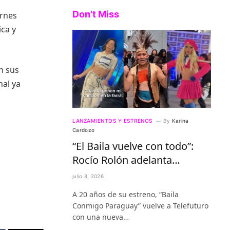
Don't Miss
ernes
ca y
n sus
nal ya
LANZAMIENTOS Y ESTRENOS
By
Karina
Cardozo
“El Baila vuelve con todo”:
Rocío Rolón adelanta
detalles del regreso más
julio 8, 2026
esperado de la televisión
A 20 años de su estreno, “Baila
paraguaya
Conmigo Paraguay” vuelve a Telefuturo
con una nueva…