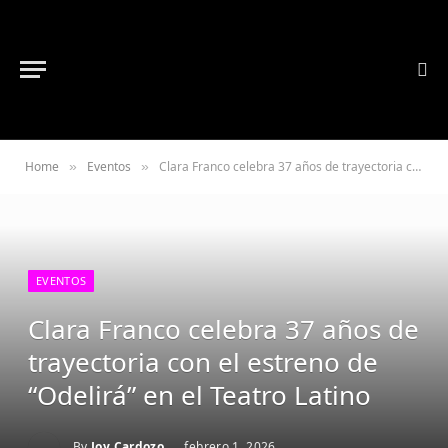
Home
Eventos
Clara Franco celebra 37 años de trayectoria con el estreno de “Odelirá” en el Teatro Latino
»
»
EVENTOS
Clara Franco celebra 37 años de
trayectoria con el estreno de
“Odelirá” en el Teatro Latino
By
Joy Cardozo
febrero 1, 2026