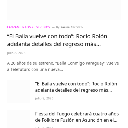
LANZAMIENTOS Y ESTRENOS
By
Karina Cardozo
“El Baila vuelve con todo”: Rocío Rolón
adelanta detalles del regreso más
esperado de la televisión paraguaya
julio 8, 2026
A 20 años de su estreno, “Baila Conmigo Paraguay” vuelve
a Telefuturo con una nueva…
“El Baila vuelve con todo”: Rocío Rolón
adelanta detalles del regreso más
esperado de la televisión paraguaya
julio 8, 2026
Fiesta del Fuego celebrará cuatro años
de Folklore Fusión en Asunción en el
Centro Cultural del Puerto