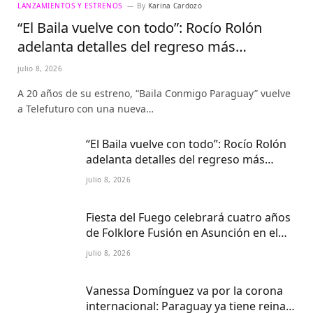
LANZAMIENTOS Y ESTRENOS
By
Karina Cardozo
“El Baila vuelve con todo”: Rocío Rolón
adelanta detalles del regreso más
esperado de la televisión paraguaya
julio 8, 2026
A 20 años de su estreno, “Baila Conmigo Paraguay” vuelve
a Telefuturo con una nueva…
“El Baila vuelve con todo”: Rocío Rolón
adelanta detalles del regreso más
esperado de la televisión paraguaya
julio 8, 2026
Fiesta del Fuego celebrará cuatro años
de Folklore Fusión en Asunción en el
Centro Cultural del Puerto
julio 8, 2026
Vanessa Domínguez va por la corona
internacional: Paraguay ya tiene reina