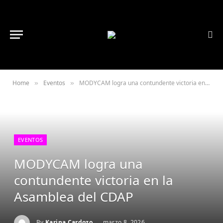
Home
Eventos
MODYCAM logra una contundente victoria en la Asamblea del CDAP
»
»
EVENTOS
MODYCAM logra una
contundente victoria en la
Asamblea del CDAP
By
Karina Cardozo
marzo 8, 2026