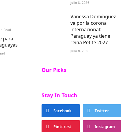
julio 8, 2026
Vanessa Domínguez
va por la corona
internacional:
in Read
Paraguay ya tiene
e para
reina Petite 2027
raguayas
julio 8, 2026
ead
Our Picks
Stay In Touch
Facebook
Twitter
Pinterest
Instagram