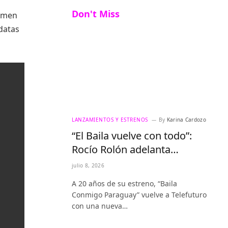
Don't Miss
tamen
idatas
LANZAMIENTOS Y ESTRENOS
By
Karina Cardozo
“El Baila vuelve con todo”:
Rocío Rolón adelanta
detalles del regreso más
julio 8, 2026
esperado de la televisión
A 20 años de su estreno, “Baila
paraguaya
Conmigo Paraguay” vuelve a Telefuturo
con una nueva…