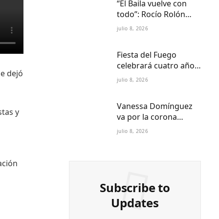
“El Baila vuelve con
todo”: Rocío Rolón
adelanta detalles del
julio 8, 2026
regreso más esperado
de la televisión
Fiesta del Fuego
paraguaya
celebrará cuatro años
ue dejó
de Folklore Fusión en
julio 8, 2026
Asunción en el Centro
Cultural del Puerto
Vanessa Domínguez
stas y
va por la corona
internacional:
julio 8, 2026
Paraguay ya tiene
reina Petite 2027
ación
Subscribe to
Updates