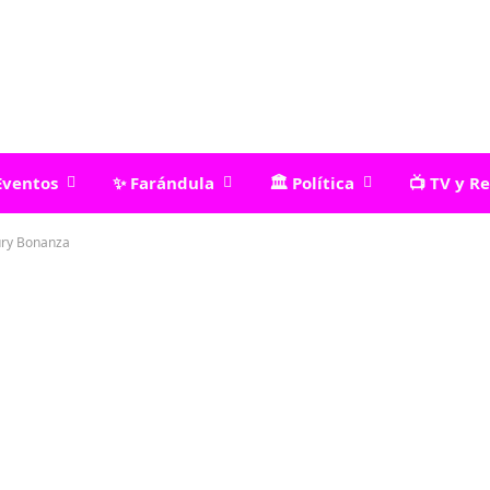
Eventos
✨ Farándula
🏛️ Política
📺 TV y R
tury Bonanza