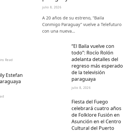
julio 8, 2026
A 20 años de su estreno, “Baila
Conmigo Paraguay” vuelve a Telefuturo
con una nueva…
“El Baila vuelve con
todo”: Rocío Rolón
adelanta detalles del
ins Read
regreso más esperado
de la televisión
ily Estefan
paraguaya
paraguaya
julio 8, 2026
ead
Fiesta del Fuego
celebrará cuatro años
de Folklore Fusión en
Asunción en el Centro
Cultural del Puerto