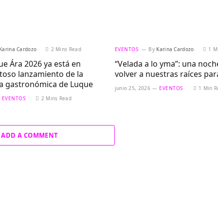
Karina Cardozo
2 Mins Read
EVENTOS
By
Karina Cardozo
1 M
ue Ára 2026 ya está en
“Velada a lo yma”: una noch
toso lanzamiento de la
volver a nuestras raíces pa
ta gastronómica de Luque
junio 25, 2026
EVENTOS
1 Min R
EVENTOS
2 Mins Read
ADD A COMMENT