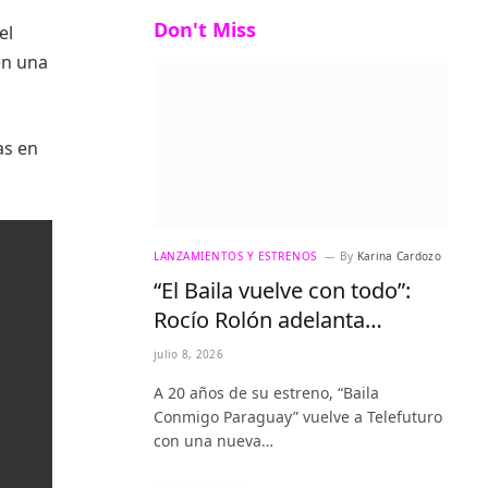
Don't Miss
el
en una
as en
LANZAMIENTOS Y ESTRENOS
By
Karina Cardozo
“El Baila vuelve con todo”:
Rocío Rolón adelanta
detalles del regreso más
julio 8, 2026
esperado de la televisión
A 20 años de su estreno, “Baila
paraguaya
Conmigo Paraguay” vuelve a Telefuturo
con una nueva…