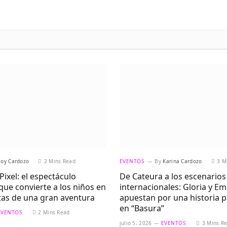
Joy Cardozo
2 Mins Read
EVENTOS
By
Karina Cardozo
3 M
Pixel: el espectáculo
De Cateura a los escenarios
 que convierte a los niños en
internacionales: Gloria y Em
tas de una gran aventura
apuestan por una historia 
en “Basura”
EVENTOS
2 Mins Read
julio 5, 2026
EVENTOS
3 Mins R