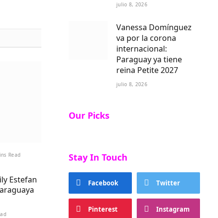
julio 8, 2026
Vanessa Domínguez
va por la corona
internacional:
Paraguay ya tiene
reina Petite 2027
julio 8, 2026
Our Picks
ins Read
Stay In Touch
ily Estefan
Facebook
Twitter
paraguaya
Pinterest
Instagram
ead