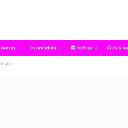
Eventos
✨ Farándula
🏛️ Política
📺 TV y R
daridad