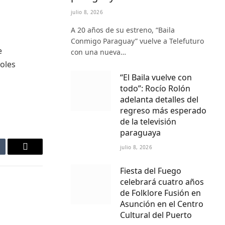
julio 8, 2026
A 20 años de su estreno, “Baila
Conmigo Paraguay” vuelve a Telefuturo
e
con una nueva…
oles
“El Baila vuelve con
todo”: Rocío Rolón
adelanta detalles del
regreso más esperado
de la televisión
paraguaya
julio 8, 2026
mblr
Email
Fiesta del Fuego
celebrará cuatro años
de Folklore Fusión en
Asunción en el Centro
Cultural del Puerto