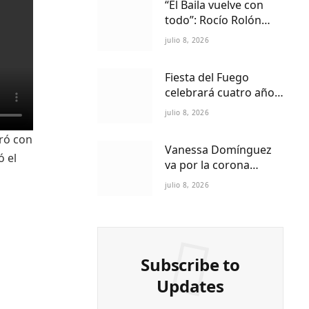
“El Baila vuelve con
todo”: Rocío Rolón
adelanta detalles del
julio 8, 2026
regreso más esperado
de la televisión
Fiesta del Fuego
paraguaya
celebrará cuatro años
de Folklore Fusión en
julio 8, 2026
Asunción en el Centro
Cultural del Puerto
bró con
Vanessa Domínguez
ó el
va por la corona
internacional:
julio 8, 2026
Paraguay ya tiene
reina Petite 2027
Subscribe to
Updates